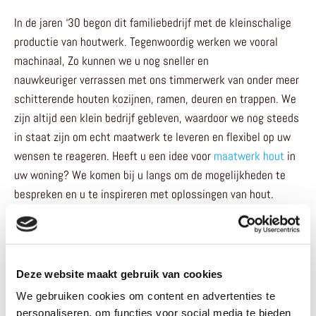
In de jaren ‘30 begon dit familiebedrijf met de kleinschalige
productie van houtwerk. Tegenwoordig werken we vooral
machinaal, Zo kunnen we u nog sneller en
nauwkeuriger verrassen met ons timmerwerk van onder meer
schitterende houten kozijnen, ramen, deuren en trappen. We
zijn altijd een klein bedrijf gebleven, waardoor we nog steeds
in staat zijn om echt maatwerk te leveren en flexibel op uw
wensen te reageren. Heeft u een idee voor
maatwerk hout
in
uw woning? We komen bij u langs om de mogelijkheden te
bespreken en u te inspireren met oplossingen van hout.
Vooral aannemers, maar ook particulieren weten hun weg te
vinden naar onze timmerfabriek. We werken secuur en zijn in
staat ook op korte termijn houtwerk op maat te leveren. Wilt
Deze website maakt gebruik van cookies
u houten deuren, kozijnen, trappen of lijstwerk op maat laten
We gebruiken cookies om content en advertenties te
maken, maar niet te lang wachten? Neem dan snel
contact
personaliseren, om functies voor social media te bieden