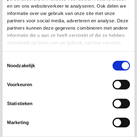
op met Timmerfabriek Winters uit
en om ons websiteverkeer te analyseren. Ook delen we
informatie over uw gebruik van onze site met onze
Steenwijkerwold, Overijssel.
partners voor social media, adverteren en analyse. Deze
partners kunnen deze gegevens combineren met andere
Houtwerk
informatie die u aan ze heeft verstrekt of die ze hebben
verzameld op basis van uw gebruik van hun services.
Toestemmingsselectie
Noodzakelijk
Voorkeuren
Statistieken
Marketing