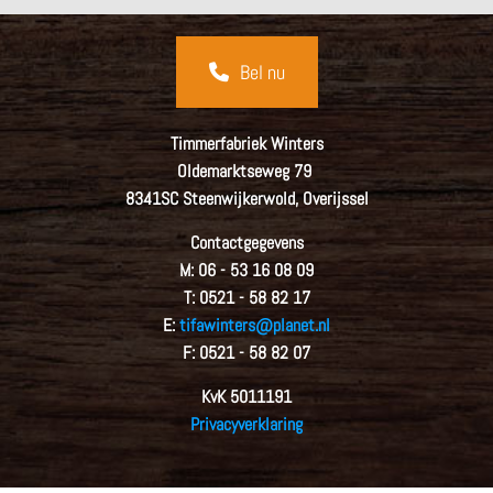
Bel nu
Timmerfabriek Winters
Oldemarktseweg 79
8341SC Steenwijkerwold, Overijssel
Contactgegevens
M:
06 - 53 16 08 09
T:
0521 - 58 82 17
E:
tifawinters@planet.nl
F:
0521 - 58 82 07
KvK
5011191
Privacyverklaring